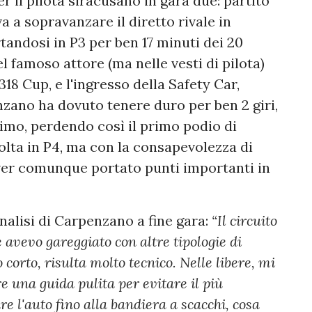
er il pilota siracusano in gara due: partito
va a sopravanzare il diretto rivale in
tandosi in P3 per ben 17 minuti dei 20
el famoso attore (ma nelle vesti di pilota)
8 Cup, e l'ingresso della Safety Car,
nzano ha dovuto tenere duro per ben 2 giri,
imo, perdendo così il primo podio di
lta in P4, ma con la consapevolezza di
i aver comunque portato punti importanti in
analisi di Carpenzano a fine gara:
“Il circuito
 avevo gareggiato con altre tipologie di
corto, risulta molto tecnico. Nelle libere, mi
e una guida pulita per evitare il più
e l'auto fino alla bandiera a scacchi, cosa