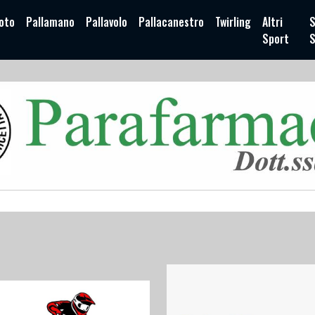
oto
Pallamano
Pallavolo
Pallacanestro
Twirling
Altri
S
Sport
S