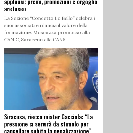
applausi: premi, promozioni e orgoglio
aretuseo
La Sezione “Concetto Lo Bello” celebra i
suoi associati e rilancia il valore della
formazione: Moscuzza promosso alla
CAN C, Saraceno alla CAN5
Siracusa, riecco mister Cacciola: “La
pressione ci servirà da stimolo per
cancellare subito la penalizzazione”