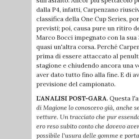
sull'asfalto. Ancor più spettacolo p
dalla P4, infatti, Carpenzano riusci
classifica della One Cup Series, por
previsti; poi, causa pure un ritiro d
Marco Bocci impegnato con la sua 31
quasi un'altra corsa. Perché Carpe
prima di essere attaccato al penult
stagione e chiudendo ancora una vo
aver dato tutto fino alla fine. E d
previsione del campionato.
L'ANALISI POST-GARA
. Questa l'
di Magione lo conoscevo già, anche se
vetture. Un tracciato che pur essendo 
ero reso subito conto che dovevo aver
possibile l'usura delle gomme e portar