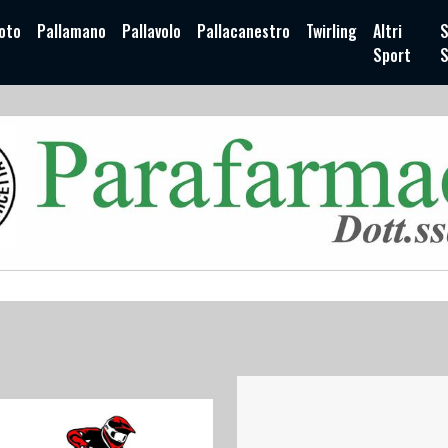
oto
Pallamano
Pallavolo
Pallacanestro
Twirling
Altri
S
Sport
S