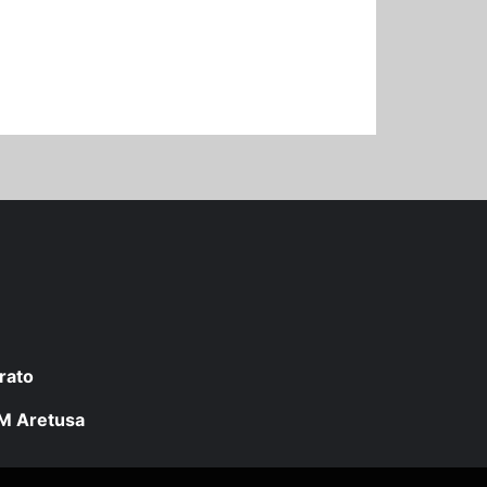
rato
 LM Aretusa