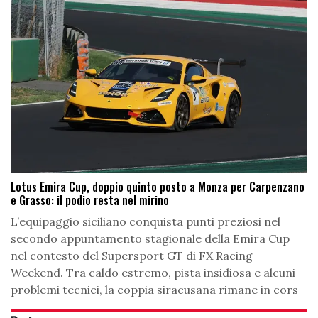
Lotus Emira Cup, doppio quinto posto a Monza per Carpenzano
e Grasso: il podio resta nel mirino
L’equipaggio siciliano conquista punti preziosi nel
secondo appuntamento stagionale della Emira Cup
nel contesto del Supersport GT di FX Racing
Weekend. Tra caldo estremo, pista insidiosa e alcuni
problemi tecnici, la coppia siracusana rimane in cors