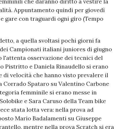
emminili che daranno diritto a vestire la
ialità. Appuntamento quindi per giovedì
e e gare con traguardi ogni giro (Tempo
etto, a quella svoltasi pochi giorni fa
 dei Campionati italiani juniores di giugno
 l'attenta osservazione dei tecnici del
o Pistritto e Daniela Rinaudello si erano
ve di velocità che hanno visto prevalere il
ia Corrado Spataro su Valentino Carbone
ategoria femminile si erano messe in
Solobike e Sara Caruso della Team bike
vece stata lotta vera: nella prova ad
mposto Mario Badalamenti su Giuseppe
antello, mentre nella prova Scratch si era