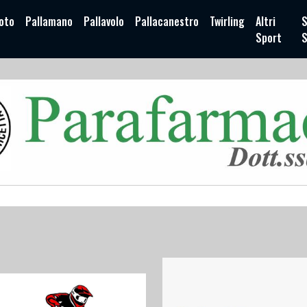
oto
Pallamano
Pallavolo
Pallacanestro
Twirling
Altri
S
Sport
S