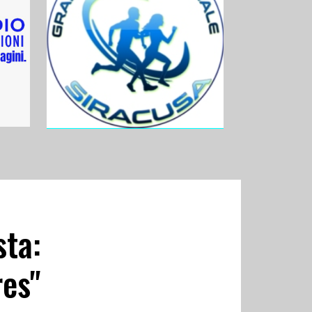
sta:
res"