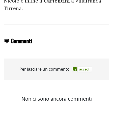
Nicolò e infine il
Carlentini
a Villafranca
Tirrena.
💬 Commenti