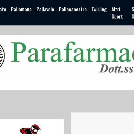
oto
Pallamano
Pallavolo
Pallacanestro
Twirling
Altri
S
Sport
S