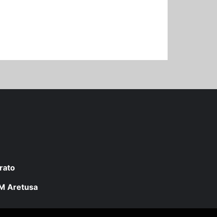
rato
 LM Aretusa