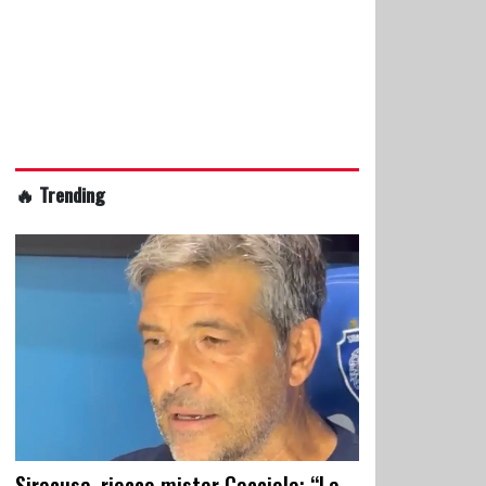
🔥 Trending
Siracusa, riecco mister Cacciola: “La