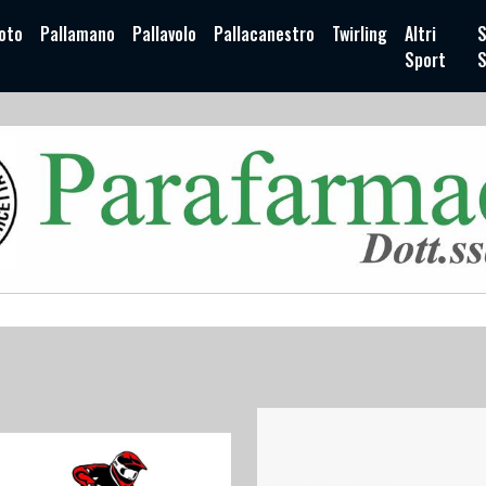
oto
Pallamano
Pallavolo
Pallacanestro
Twirling
Altri
S
Sport
S