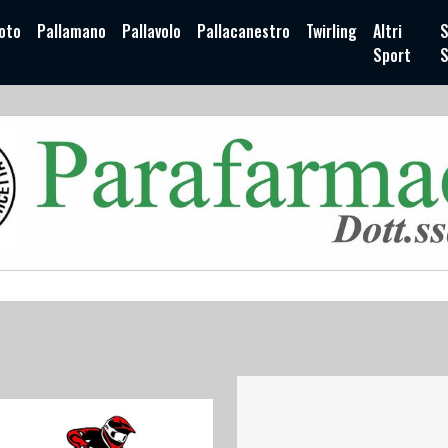
oto
Pallamano
Pallavolo
Pallacanestro
Twirling
Altri
S
Sport
S