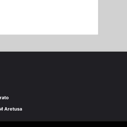
rato
 LM Aretusa