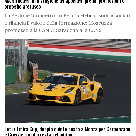
AIA Siracusa, una stagione da applausi: premi, promozioni e
orgoglio aretuseo
La Sezione “Concetto Lo Bello” celebra i suoi associati
e rilancia il valore della formazione: Moscuzza
promosso alla CAN C, Saraceno alla CAN5
Lotus Emira Cup, doppio quinto posto a Monza per Carpenzano
e Grasso: il podio resta nel mirino