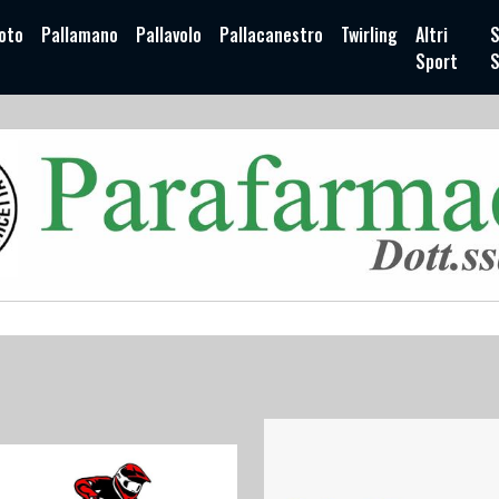
oto
Pallamano
Pallavolo
Pallacanestro
Twirling
Altri
S
Sport
S