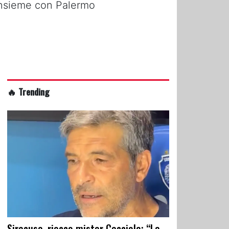
 insieme con Palermo
🔥 Trending
Siracusa, riecco mister Cacciola: “La