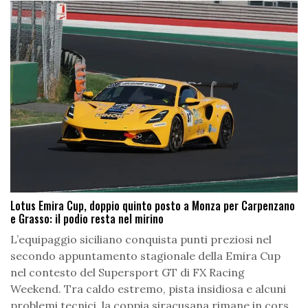
Lotus Emira Cup, doppio quinto posto a Monza per Carpenzano
e Grasso: il podio resta nel mirino
L’equipaggio siciliano conquista punti preziosi nel
secondo appuntamento stagionale della Emira Cup
nel contesto del Supersport GT di FX Racing
Weekend. Tra caldo estremo, pista insidiosa e alcuni
problemi tecnici, la coppia siracusana rimane in cors