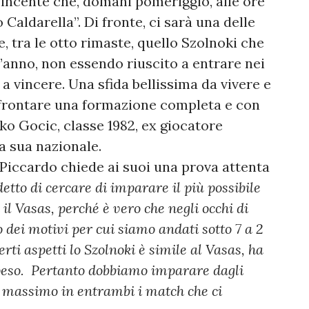
vvincente che, domani pomeriggio, alle ore
o Caldarella”. Di fronte, ci sarà una delle
e, tra le otto rimaste, quello Szolnoki che
t’anno, non essendo riuscito a entrare nei
a vincere. Una sfida bellissima da vivere e
ffrontare una formazione completa e con
vko Gocic, classe 1982, ex giocatore
la sua nazionale.
 Piccardo chiede ai suoi una prova attenta
detto di cercare di imparare il più possibile
l Vasas, perché è vero che negli occhi di
 dei motivi per cui siamo andati sotto 7 a 2
ti aspetti lo Szolnoki è simile al Vasas, ha
e peso. Pertanto dobbiamo imparare dagli
l massimo in entrambi i match che ci