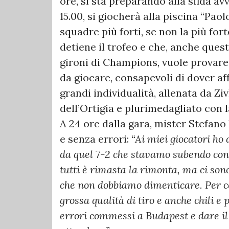
ore, si sta preparando alla sfida a
15.00, si giocherà alla piscina “Paol
squadre più forti, se non la più fort
detiene il trofeo e che, anche ques
gironi di Champions, vuole provare 
da giocare, consapevoli di dover a
grandi individualità, allenata da Zi
dell’Ortigia e plurimedagliato con 
A 24 ore dalla gara, mister Stefano
e senza errori:
“Ai miei giocatori ho 
da quel 7-2 che stavamo subendo con i
tutti è rimasta la rimonta, ma ci sono
che non dobbiamo dimenticare. Per cer
grossa qualità di tiro e anche chili 
errori commessi a Budapest e dare i