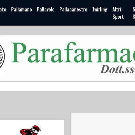
oto
Pallamano
Pallavolo
Pallacanestro
Twirling
Altri
S
Sport
S