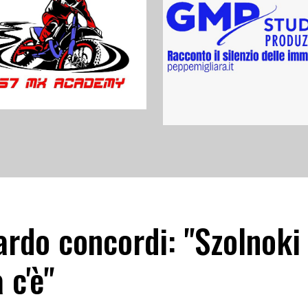
ardo concordi: "Szolnoki
 c'è"