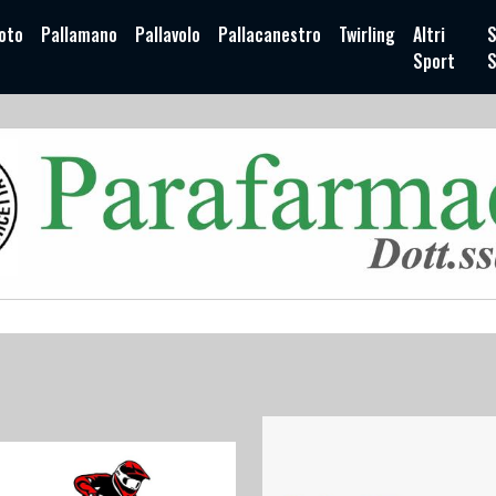
oto
Pallamano
Pallavolo
Pallacanestro
Twirling
Altri
S
Sport
S