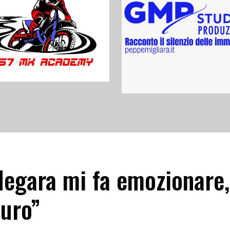
Megara mi fa emozionare,
turo”