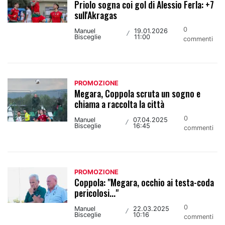
Priolo sogna coi gol di Alessio Ferla: +7
sull'Akragas
0
Manuel
19.01.2026
/
Bisceglie
11:00
commenti
PROMOZIONE
Megara, Coppola scruta un sogno e
chiama a raccolta la città
0
Manuel
07.04.2025
/
Bisceglie
16:45
commenti
PROMOZIONE
Coppola: "Megara, occhio ai testa-coda
pericolosi..."
0
Manuel
22.03.2025
/
Bisceglie
10:16
commenti