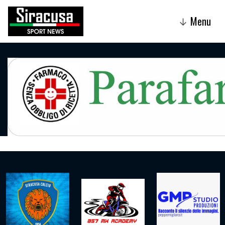
Menu
↓