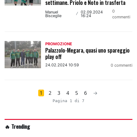
settimane. Priolo e Noto in trasferta
0
Manuel
02.09.2024
/
Bisceglie
16:24
commenti
PROMOZIONE
Palazzolo-Megara, quasi uno spareggio
play off
24.02.2024 10:59
0 commenti
1
2
3
4
5
6
→
Pagina 1 di 7
🔥 Trending