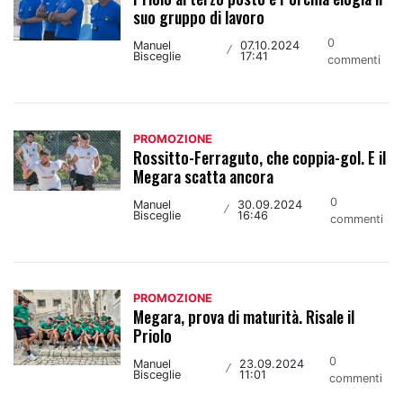
suo gruppo di lavoro
0
Manuel
07.10.2024
/
Bisceglie
17:41
commenti
PROMOZIONE
Rossitto-Ferraguto, che coppia-gol. E il
Megara scatta ancora
0
Manuel
30.09.2024
/
Bisceglie
16:46
commenti
PROMOZIONE
Megara, prova di maturità. Risale il
Priolo
0
Manuel
23.09.2024
/
Bisceglie
11:01
commenti