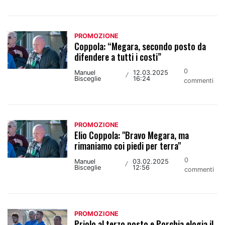
PROMOZIONE
Coppola: “Megara, secondo posto da
difendere a tutti i costi”
0
Manuel
12.03.2025
/
Bisceglie
16:24
commenti
PROMOZIONE
Elio Coppola: "Bravo Megara, ma
rimaniamo coi piedi per terra"
0
Manuel
03.02.2025
/
Bisceglie
12:56
commenti
PROMOZIONE
Priolo al terzo posto e Porchia elogia il