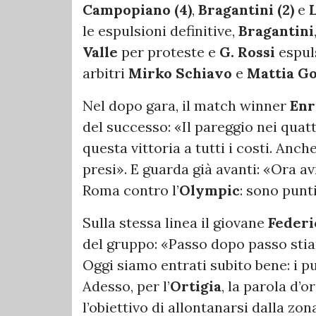
Campopiano (4)
,
Bragantini (2)
e
L
le espulsioni definitive,
Bragantini
Valle
per proteste e
G. Rossi
espuls
arbitri
Mirko Schiavo
e
Mattia G
Nel dopo gara, il match winner
Enr
del successo: «Il pareggio nei quat
questa vittoria a tutti i costi. Anch
presi». E guarda già avanti: «Ora a
Roma contro l’
Olympic
: sono punt
Sulla stessa linea il giovane
Federi
del gruppo: «Passo dopo passo stia
Oggi siamo entrati subito bene: i p
Adesso, per l’
Ortigia
, la parola d’o
l’obiettivo di allontanarsi dalla zon