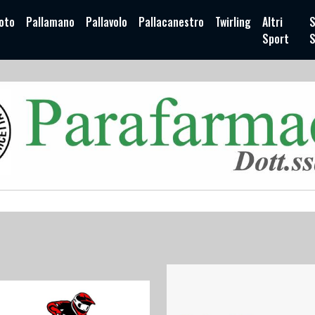
oto
Pallamano
Pallavolo
Pallacanestro
Twirling
Altri
S
Sport
S