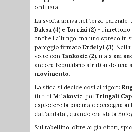
ordinata.
La svolta arriva nel terzo parziale, 
Baksa (4)
e
Torrisi (2)
– rimettono l
anche l’allungo, ma uno spreco in s
pareggio firmato
Erdelyi (3)
. Nell’
volte con
Tankosic (2)
, ma a
sei se
ancora l’equilibrio sfruttando una 
movimento
.
La sfida si decide così ai rigori:
Rug
tiro di
Milakovic
, poi
Tringali Ca
esplodere la piscina e consegna ai
dall’andata”, quando era stata Bolo
Sul tabellino, oltre ai già citati, s