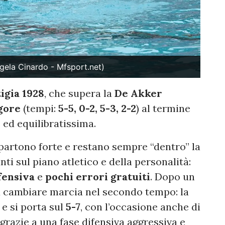
gela Cinardo - Mfsport.net)
tigia 1928
, che supera la
De Akker
igore
(tempi:
5-5, 0-2, 5-3, 2-2
) al termine
 ed equilibratissima.
partono forte e restano sempre “dentro” la
ti sul piano atletico e della personalità:
fensiva
e
pochi errori gratuiti
. Dopo un
 cambiare marcia nel secondo tempo: la
e si porta sul
5-7
, con l’occasione anche di
grazie a una fase difensiva aggressiva e