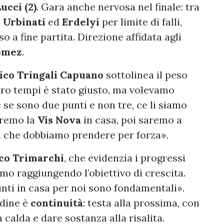
ucci (2)
. Gara anche nervosa nel finale: tra
,
Urbinati
ed
Erdelyi
per limite di falli,
o a fine partita. Direzione affidata agli
omez
.
ico Tringali Capuano
sottolinea il peso
tro tempi è stato giusto, ma volevamo
e se sono due punti e non tre, ce li siamo
vremo la
Vis Nova
in casa, poi saremo a
i che dobbiamo prendere per forza».
co Trimarchi
, che evidenzia i progressi
mo raggiungendo l’obiettivo di crescita.
unti in casa per noi sono fondamentali».
rdine è
continuità
: testa alla prossima, con
a calda e dare sostanza alla risalita.