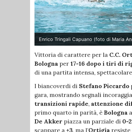
Enrico Tringali Capuano (foto di Maria An
Vittoria di carattere per la
C.C. Or
Bologna
per
17-16 dopo i tiri di r
di una partita intensa, spettacolare
I biancoverdi di
Stefano Piccardo
gara, mostrando segnali incoraggian
transizioni rapide
,
attenzione di
primo quarto in parità, è
Bologna
a
De Akker
piazza un parziale di
0-2
scappare a
+3
, ma l’
Ortigia
resiste 