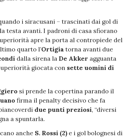
quando i siracusani – trascinati dai gol di
a testa avanti. I padroni di casa sfiorano
uperiorità apre la porta al contropiede del
ultimo quarto l’
Ortigia
torna avanti due
condi
dalla sirena la
De Akker
agguanta
superiorità giocata con
sette uomini di
giero
si prende la copertina parando il
puano
firma il penalty decisivo che fa
 biancoverdi
due punti preziosi
, “diversi
gna a spuntarla.
piccano anche
S. Rossi (2)
e i gol bolognesi di