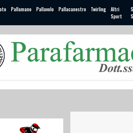
oto
Pallamano
Pallavolo
Pallacanestro
Twirling
Altri
S
Sport
S