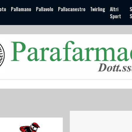
oto
Pallamano
Pallavolo
Pallacanestro
Twirling
Altri
S
Sport
S