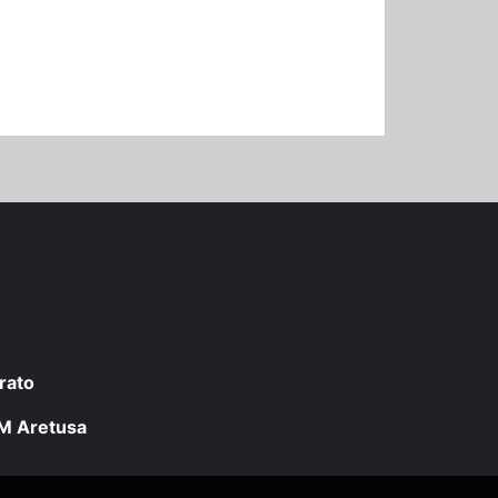
rato
 LM Aretusa