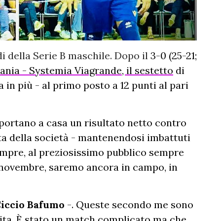
i della Serie B maschile. Dopo il
3-0 (25-21;
ania - Systemia Viagrande, il sestetto
di
 in più - al primo posto a 12 punti al pari
portano a casa un risultato netto contro
ta della società - mantenendosi imbattuti
empre, al preziosissimo pubblico sempre
 novembre, saremo ancora in campo, in
iccio Bafumo
-. Queste secondo me sono
tita. È stato un match complicato ma che