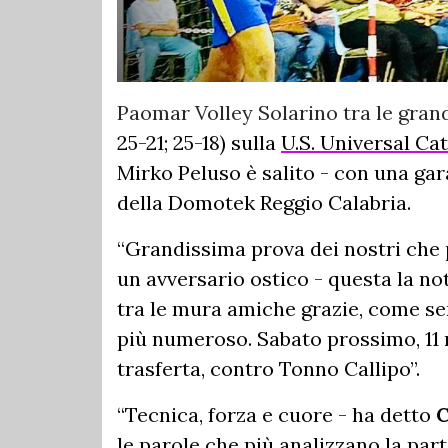
Paomar Volley Solarino tra le grand
25-21; 25-18) sulla
U.S. Universal Cat
Mirko Peluso è salito - con una gara
della Domotek Reggio Calabria.
“Grandissima prova dei nostri che 
un avversario ostico - questa la no
tra le mura amiche grazie, come s
più numeroso. Sabato prossimo, 11
trasferta, contro Tonno Callipo”.
“Tecnica, forza e cuore - ha detto
C
le parole che più analizzano la par