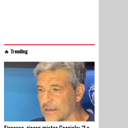
🔥 Trending
Siracusa, riecco mister Cacciola: “La