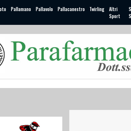
oto
Pallamano
Pallavolo
Pallacanestro
Twirling
Altri
S
Sport
S