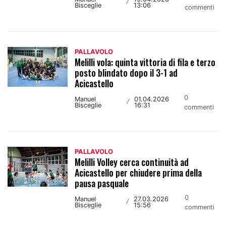
/
Bisceglie
13:06
commenti
PALLAVOLO
Melilli vola: quinta vittoria di fila e terzo
posto blindato dopo il 3-1 ad
Acicastello
0
Manuel
01.04.2026
/
Bisceglie
16:31
commenti
PALLAVOLO
Melilli Volley cerca continuità ad
Acicastello per chiudere prima della
pausa pasquale
0
Manuel
27.03.2026
/
Bisceglie
15:56
commenti