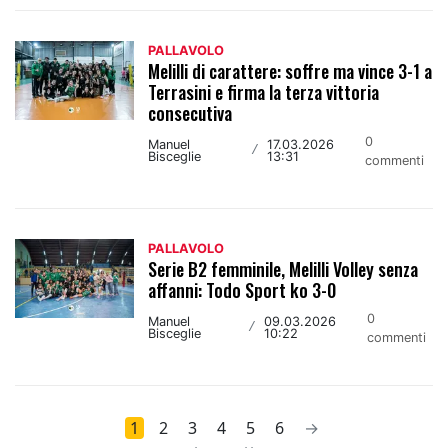
PALLAVOLO
Melilli di carattere: soffre ma vince 3-1 a
Terrasini e firma la terza vittoria
consecutiva
0
Manuel
17.03.2026
/
Bisceglie
13:31
commenti
PALLAVOLO
Serie B2 femminile, Melilli Volley senza
affanni: Todo Sport ko 3-0
0
Manuel
09.03.2026
/
Bisceglie
10:22
commenti
1
2
3
4
5
6
→