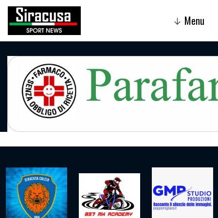
Menu
↓