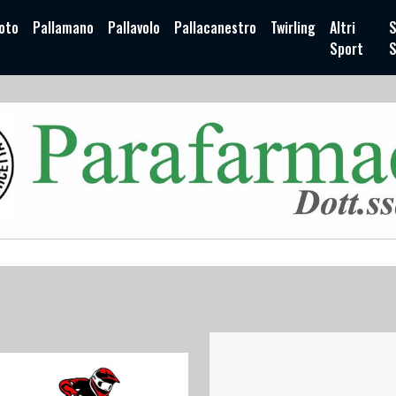
oto
Pallamano
Pallavolo
Pallacanestro
Twirling
Altri
S
Sport
S