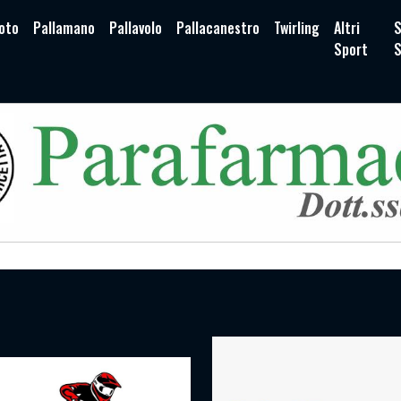
oto
Pallamano
Pallavolo
Pallacanestro
Twirling
Altri
S
Sport
S