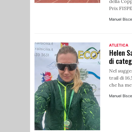
della Copp
Prix FISPES
Manuel Bisce
ATLETICA
Helen Sa
di categ
Nel sugges
trail di 1
che ha mes
Manuel Bisce