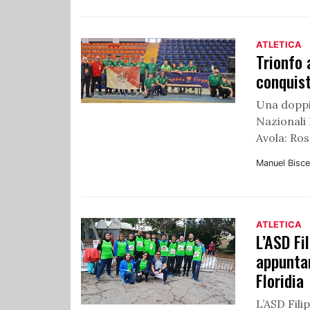
ATLETICA
Trionfo 
conquist
Una doppi
Nazionali 
Avola: Ros
Manuel Bisce
ATLETICA
L’ASD Fi
appuntam
Floridia
L’ASD Fil