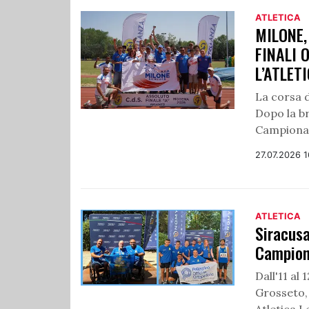
ATLETICA
MILONE,
FINALI 
L’ATLET
La corsa d
Dopo la br
Campionato
27.07.2026 
ATLETICA
Siracusa
Campiona
Dall'11 al 
Grosseto, 
Atletica L