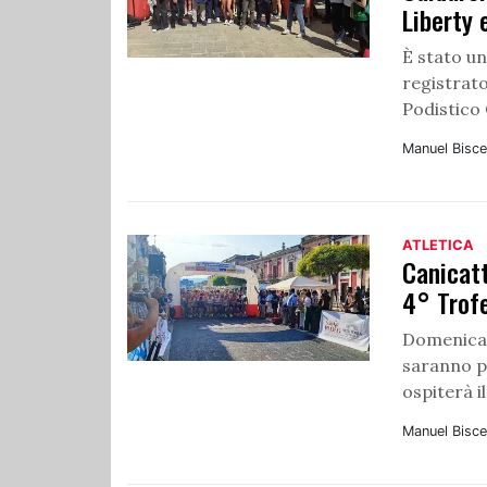
Liberty 
È stato u
registrato
Podistico 
Manuel Bisce
ATLETICA
Canicatt
4° Trofe
Domenica 3
saranno pu
ospiterà il
Manuel Bisce