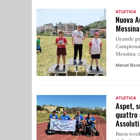
ATLETICA
Nuova Au
Messina
Grande pr
Campionato
Messina, d
Manuel Bisce
ATLETICA
Aspet, s
quattro 
Assoluti
Buon weeke