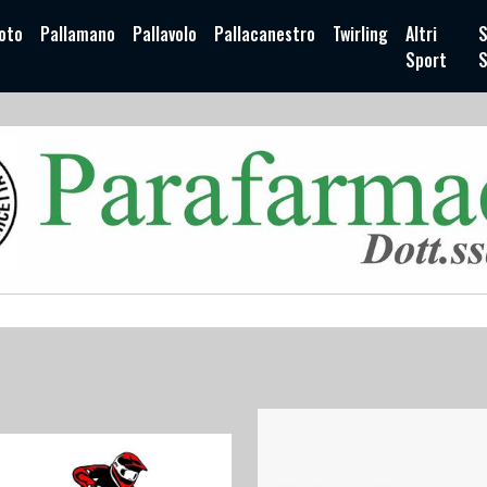
oto
Pallamano
Pallavolo
Pallacanestro
Twirling
Altri
S
Sport
S