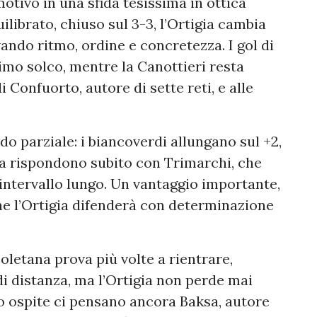
tivo in una sfida tesissima in ottica
ibrato, chiuso sul 3-3, l’Ortigia cambia
ando ritmo, ordine e concretezza. I gol di
imo solco, mentre la Canottieri resta
 Confuorto, autore di sette reti, e alle
o parziale: i biancoverdi allungano sul +2,
ma rispondono subito con Trimarchi, che
ll’intervallo lungo. Un vantaggio importante,
he l’Ortigia difenderà con determinazione
letana prova più volte a rientrare,
i distanza, ma l’Ortigia non perde mai
vo ospite ci pensano ancora Baksa, autore