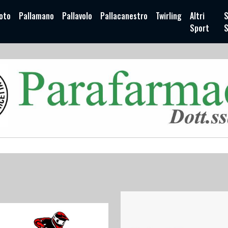
oto
Pallamano
Pallavolo
Pallacanestro
Twirling
Altri
S
Sport
S