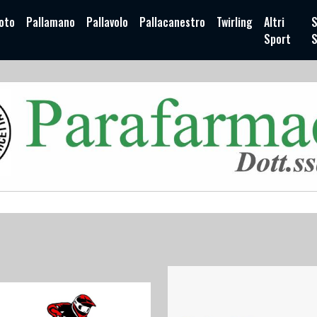
oto
Pallamano
Pallavolo
Pallacanestro
Twirling
Altri
S
Sport
S