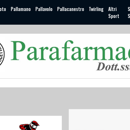
oto
Pallamano
Pallavolo
Pallacanestro
Twirling
Altri
S
Sport
S