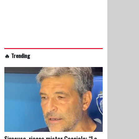
🔥 Trending
Siracusa, riecco mister Cacciola: “La