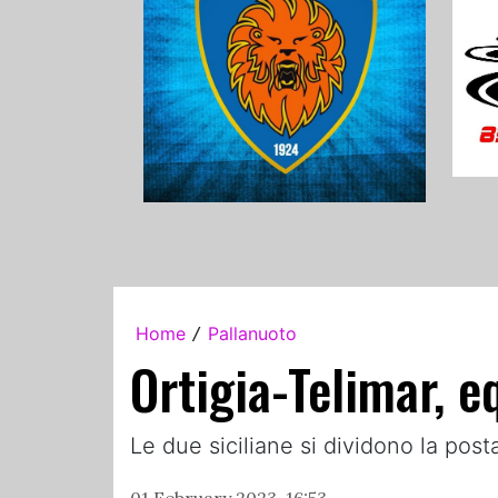
Home
Pallanuoto
/
Ortigia-Telimar, eq
Le due siciliane si dividono la pos
01 February 2023, 16:53