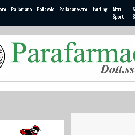
oto
Pallamano
Pallavolo
Pallacanestro
Twirling
Altri
S
Sport
S