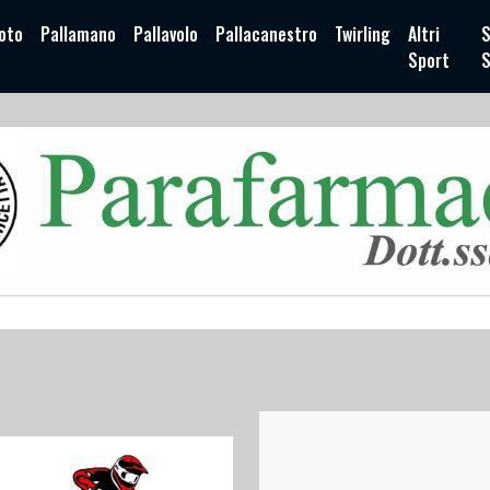
oto
Pallamano
Pallavolo
Pallacanestro
Twirling
Altri
S
Sport
S