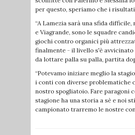
sconfitte con Palermo e Messina l
per questo, speriamo che i risultati
“A Lamezia sarà una sfida difficile
e Viagrande, sono le squadre candi
giochi contro organici più attrezza
finalmente - il livello s'è avvicinat
da lottare palla su palla, partita do
“Potevamo iniziare meglio la stagi
i conti con diverse problematiche 
nostro spogliatoio. Fare paragoni co
stagione ha una storia a sè e noi st
campionato trarremo le nostre con