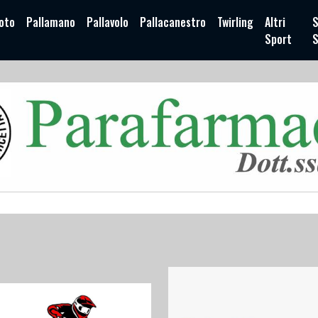
oto
Pallamano
Pallavolo
Pallacanestro
Twirling
Altri
S
Sport
S