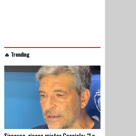
🔥 Trending
Siracusa, riecco mister Cacciola: “La