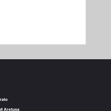
rato
 LM Aretusa