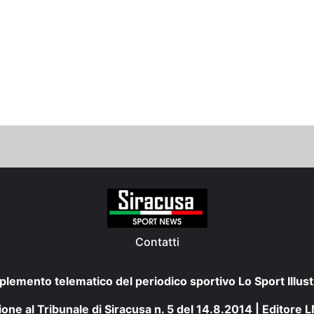
Contatti
plemento telematico del periodico sportivo Lo Sport Illust
one al Tribunale di Siracusa n. 5 del 14.8.2014 | Editore