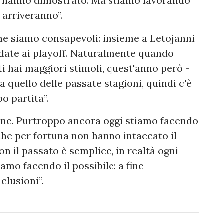
o hanno dimostrato. Ma stiamo lavorando
 arriveranno”.
, ne siamo consapevoli: insieme a Letojanni
date ai playoff. Naturalmente quando
ti hai maggiori stimoli, quest'anno però -
o a quello delle passate stagioni, quindi c'è
po partita”.
one. Purtroppo ancora oggi stiamo facendo
che per fortuna non hanno intaccato il
n il passato è semplice, in realtà ogni
iamo facendo il possibile: a fine
clusioni”.