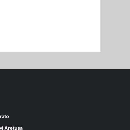
rato
 LM Aretusa