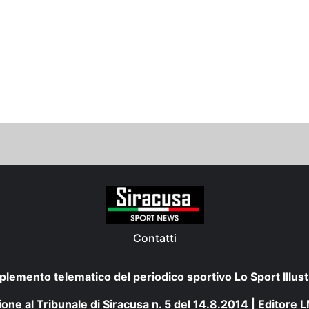
Contatti
plemento telematico del periodico sportivo Lo Sport Illust
one al Tribunale di Siracusa n. 5 del 14.8.2014 | Editore