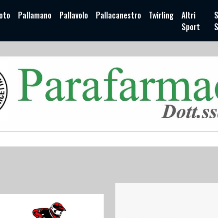
oto
Pallamano
Pallavolo
Pallacanestro
Twirling
Altri
S
Sport
S