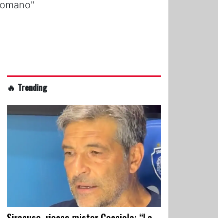
 Romano"
🔥 Trending
Siracusa, riecco mister Cacciola: “La