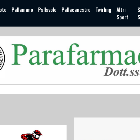
oto
Pallamano
Pallavolo
Pallacanestro
Twirling
Altri
S
Sport
S