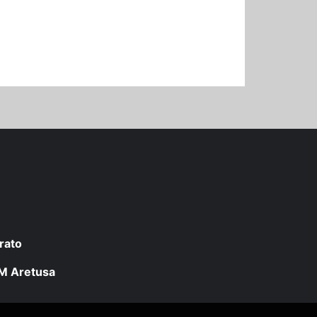
rato
 LM Aretusa