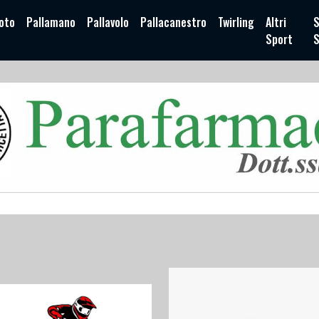
oto
Pallamano
Pallavolo
Pallacanestro
Twirling
Altri
S
Sport
S