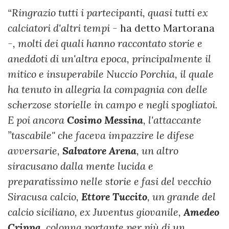
“Ringrazio tutti i partecipanti, quasi tutti ex
calciatori d'altri tempi -
ha detto Martorana
-, molti dei quali hanno raccontato storie e
aneddoti di un'altra epoca, principalmente il
mitico e insuperabile Nuccio Porchia, il quale
ha tenuto in allegria la compagnia con delle
scherzose storielle in campo e negli spogliatoi.
E poi ancora
Cosimo Messina
, l'attaccante
”tascabile" che faceva impazzire le difese
avversarie,
Salvatore Arena
, un altro
siracusano dalla mente lucida e
preparatissimo nelle storie e fasi del vecchio
Siracusa calcio,
Ettore Tuccito
, un grande del
calcio siciliano, ex Juventus giovanile,
Amedeo
Crippa
, colonna portante per più di un