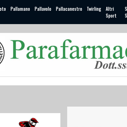
oto
Pallamano
Pallavolo
Pallacanestro
Twirling
Altri
S
Sport
S