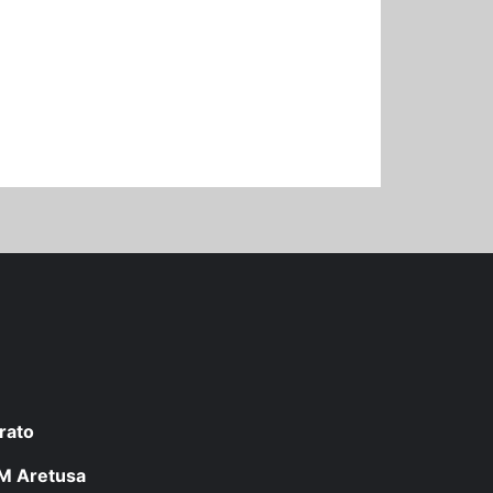
rato
 LM Aretusa