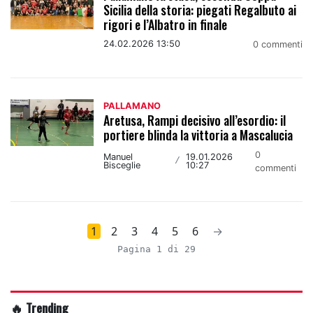
Sicilia della storia: piegati Regalbuto ai
rigori e l’Albatro in finale
24.02.2026 13:50
0 commenti
PALLAMANO
Aretusa, Rampi decisivo all’esordio: il
portiere blinda la vittoria a Mascalucia
0
Manuel
19.01.2026
/
Bisceglie
10:27
commenti
1
2
3
4
5
6
→
Pagina 1 di 29
🔥 Trending