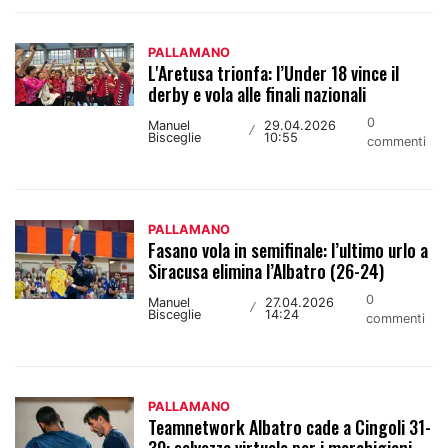
PALLAMANO
L'Aretusa trionfa: l’Under 18 vince il
derby e vola alle finali nazionali
0
Manuel
29.04.2026
/
Bisceglie
10:55
commenti
PALLAMANO
Fasano vola in semifinale: l’ultimo urlo a
Siracusa elimina l’Albatro (26-24)
0
Manuel
27.04.2026
/
Bisceglie
14:24
commenti
PALLAMANO
Teamnetwork Albatro cade a Cingoli 31-
30: salvezza virtuale per i marchigiani,