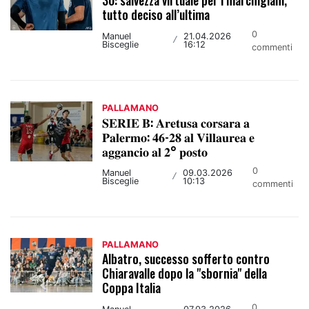
tutto deciso all’ultima
0
Manuel
21.04.2026
/
Bisceglie
16:12
commenti
PALLAMANO
𝐒𝐄𝐑𝐈𝐄 𝐁: 𝐀𝐫𝐞𝐭𝐮𝐬𝐚 𝐜𝐨𝐫𝐬𝐚𝐫𝐚 𝐚
𝐏𝐚𝐥𝐞𝐫𝐦𝐨: 𝟒𝟔-𝟐𝟖 𝐚𝐥 𝐕𝐢𝐥𝐥𝐚𝐮𝐫𝐞𝐚 𝐞
𝐚𝐠𝐠𝐚𝐧𝐜𝐢𝐨 𝐚𝐥 𝟐° 𝐩𝐨𝐬𝐭𝐨
0
Manuel
09.03.2026
/
Bisceglie
10:13
commenti
PALLAMANO
Albatro, successo sofferto contro
Chiaravalle dopo la "sbornia" della
Coppa Italia
0