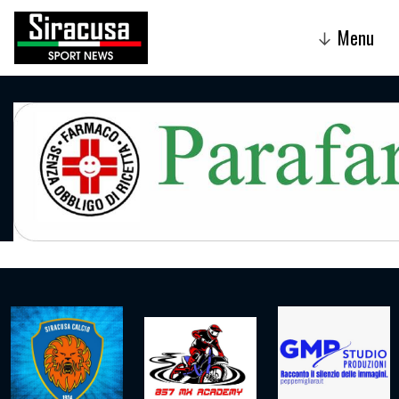
Menu
↓