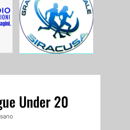
ague Under 20
rsano