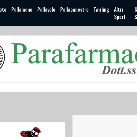
oto
Pallamano
Pallavolo
Pallacanestro
Twirling
Altri
S
Sport
S