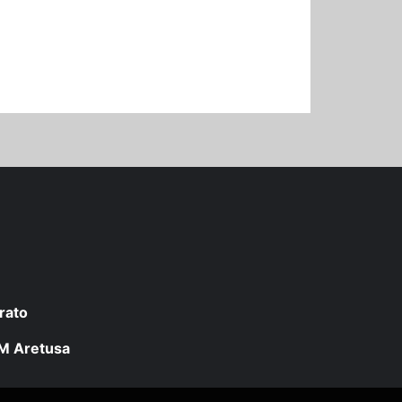
rato
 LM Aretusa