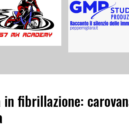
a in fibrillazione: carova
a