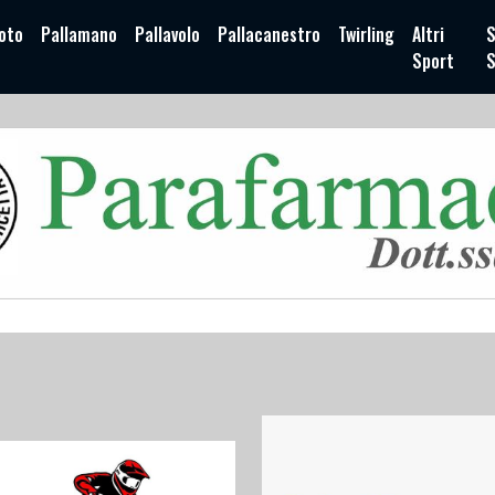
oto
Pallamano
Pallavolo
Pallacanestro
Twirling
Altri
S
Sport
S