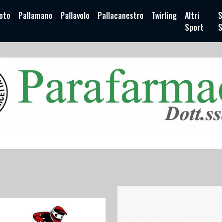
oto
Pallamano
Pallavolo
Pallacanestro
Twirling
Altri
S
Sport
S