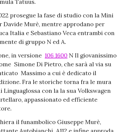
rmula Tatuus.
22 prosegue la fase di studio con la Mini
er Davide Murè, mentre approdano per
luca Italia e Sebastiano Veca entrambi con
amente di gruppo N ed A.
one, in versione
106 1600
N Il giovanissimo
ome Simone Di Pietro, che sarà al via su
enticato Massimo a cui è dedicato il
izione. Fra le storiche torna fra le mura
i Linguaglossa con la la sua Volkswagen
tellaro, appassionato ed efficiente
tore.
hiera il funambolico Giuseppe Murè,
attante Autobianchi A112 e infine approda