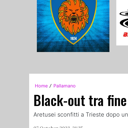
Home
Pallamano
/
Black-out tra fin
Aretusei sconfitti a Trieste dopo 
07 October 2023, 21:35