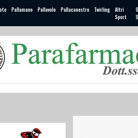
oto
Pallamano
Pallavolo
Pallacanestro
Twirling
Altri
S
Sport
S