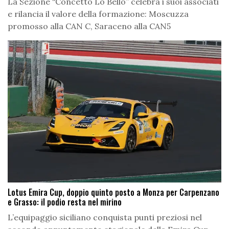
La Sezione “Concetto Lo Bello” celebra i suoi associati
e rilancia il valore della formazione: Moscuzza
promosso alla CAN C, Saraceno alla CAN5
Lotus Emira Cup, doppio quinto posto a Monza per Carpenzano
e Grasso: il podio resta nel mirino
L’equipaggio siciliano conquista punti preziosi nel