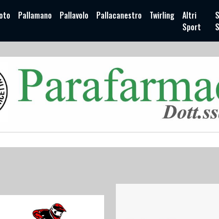
oto
Pallamano
Pallavolo
Pallacanestro
Twirling
Altri
S
Sport
S