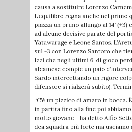
causa a sostituire Lorenzo Carnem
L'equilibro regna anche nel primo q
piazza un primo allungo al 14' (+3) c
ad alcune decisive parate del portie
Yatawarage e Leone Santos. L'Aretus
sul -3 con Lorenzo Santoro che tie
Izzi che negli ultimi 6’ di gioco perd
alcamese compie un paio d’intervent
Sardo intercettando un rigore colpi
difensore si rialzerà subito). Termi
“C’è un pizzico di amaro in bocca. È
in partita fino alla fine poi abbia
molto giovane - ha detto Alfio Set
dea squadra più forte ma usciamo a 