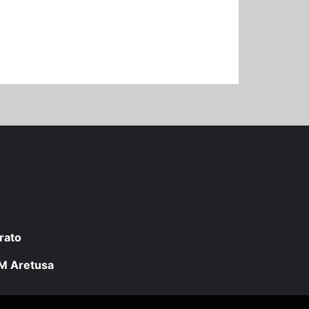
rato
 LM Aretusa