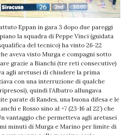
 Battuto Eppan in gara 3 dopo due pareggi
ppiano la squadra di Peppe Vinci (guidata
qualifica del tecnico) ha vinto 26-22
che aveva visto Murga e compagni sotto
ltare grazie a Bianchi (tre reti consecutive)
a agli aretusei di chiudere la prima
iziava con una interruzione di qualche
ipresosi), quindi l’Albatro allungava
te parate di Randes, una buona difesa e le
ianchi e Rosso sino al +7 (23-16 al 22’) che
 Un vantaggio che permetteva agli aretusei
timi minuti di Murga e Marino per limite di