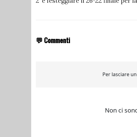
2’ e festeggiare il 26-22 finale pe
💬 Commenti