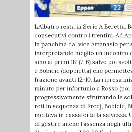
L’Albatro resta in Serie A Beretta.
consecutivi contro i trentini. Ad A
in panchina dal vice Attanasio per s
interpretando meglio un incontro 
sino ai primi 18’ (7-6) salvo poi svo
e Bobicic (doppietta) che permettev
frazione avanti 12-10. La ripresa in
minuto per infortunio a Rosso (poi r
progressivamente sfruttando le soli
reti in sequenza di Fredj, Bobicic, B
metteva in cassaforte la salvezza.
di gestire anche l’assenza negli ul