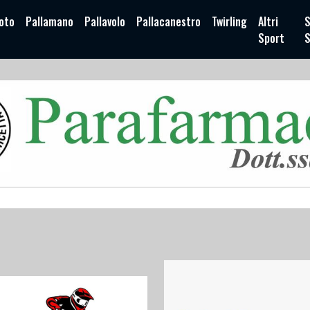
oto
Pallamano
Pallavolo
Pallacanestro
Twirling
Altri
S
Sport
S