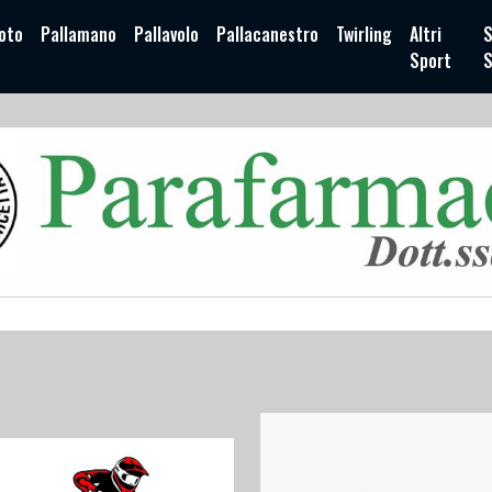
oto
Pallamano
Pallavolo
Pallacanestro
Twirling
Altri
S
Sport
S