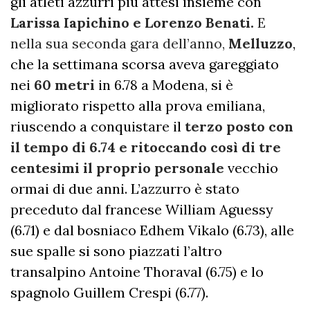
gli atleti azzurri più attesi insieme con
Larissa Iapichino e Lorenzo Benati.
E
nella sua seconda gara dell’anno,
Melluzzo
,
che la settimana scorsa aveva gareggiato
nei
60 metri
in 6.78 a Modena, si è
migliorato rispetto alla prova emiliana,
riuscendo a conquistare il
terzo posto con
il tempo di 6.74 e ritoccando così di tre
centesimi il proprio personale
vecchio
ormai di due anni. L’azzurro è stato
preceduto dal francese William Aguessy
(6.71) e dal bosniaco Edhem Vikalo (6.73), alle
sue spalle si sono piazzati l’altro
transalpino Antoine Thoraval (6.75) e lo
spagnolo Guillem Crespi (6.77).