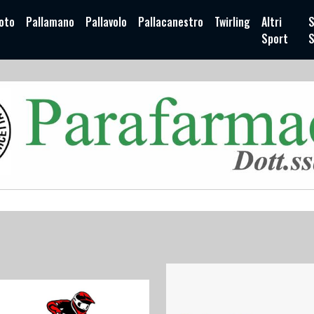
oto
Pallamano
Pallavolo
Pallacanestro
Twirling
Altri
S
Sport
S