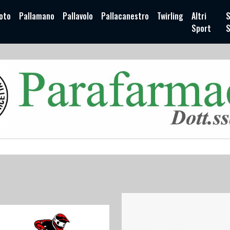
oto
Pallamano
Pallavolo
Pallacanestro
Twirling
Altri
S
Sport
S