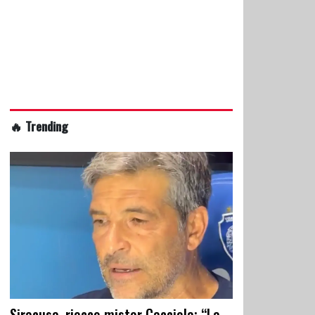
🔥 Trending
Siracusa, riecco mister Cacciola: “La