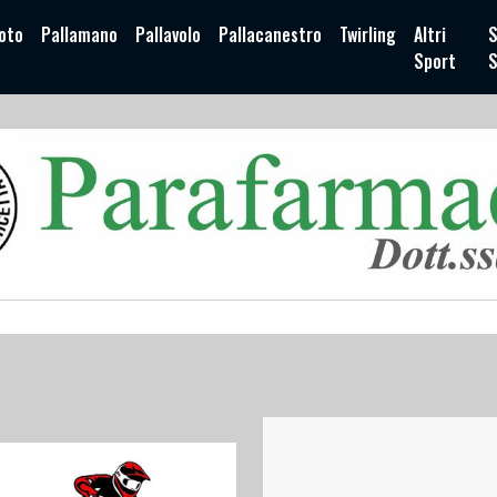
oto
Pallamano
Pallavolo
Pallacanestro
Twirling
Altri
S
Sport
S