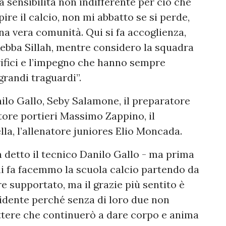
 sensibilità non indifferente per ciò che
re il calcio, non mi abbatto se si perde,
una vera comunità. Qui si fa accoglienza,
 Kebba Sillah, mentre considero la squadra
rifici e l’impegno che hanno sempre
randi traguardi”.
nilo Gallo, Seby Salamone, il preparatore
tore portieri Massimo Zappino, il
lla, l’allenatore juniores Elio Moncada.
a detto il tecnico Danilo Gallo - ma prima
ni fa facemmo la scuola calcio partendo da
 supportato, ma il grazie più sentito è
sidente perché senza di loro due non
tere che continuerò a dare corpo e anima