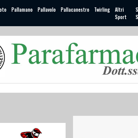
oto
Pallamano
Pallavolo
Pallacanestro
Twirling
Altri
S
Sport
S