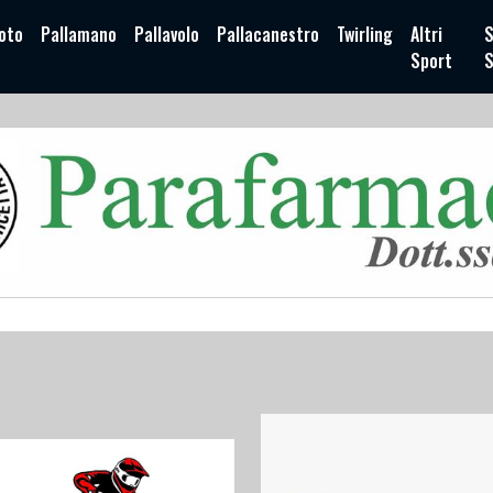
oto
Pallamano
Pallavolo
Pallacanestro
Twirling
Altri
S
Sport
S