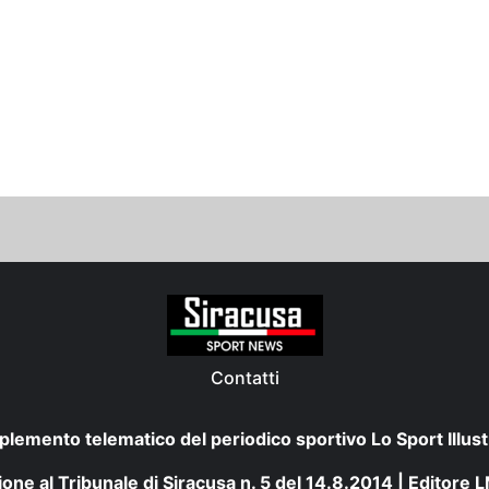
Contatti
plemento telematico del periodico sportivo Lo Sport Illust
one al Tribunale di Siracusa n. 5 del 14.8.2014 | Editore