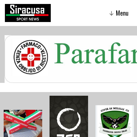
Menu
↓