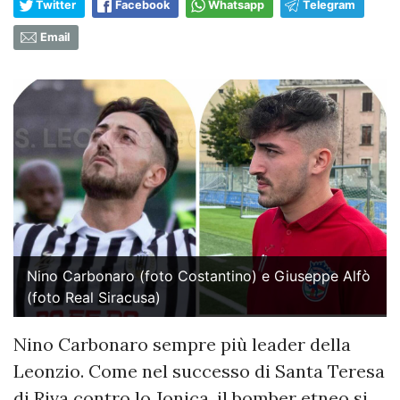
Twitter
Facebook
Whatsapp
Telegram
Email
Nino Carbonaro (foto Costantino) e Giuseppe Alfò
(foto Real Siracusa)
Nino Carbonaro sempre più leader della
Leonzio. Come nel successo di Santa Teresa
di Riva contro lo Jonica, il bomber etneo si